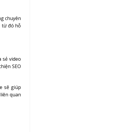
ng chuyên
, từ đó hỗ
a sẻ video
thiện SEO
e sẽ giúp
liên quan