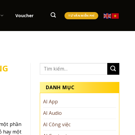
Voucher
TƯ VẤN MIỄN PHÍ
NG
DANH MỤC
AI App
AI Audio
 một phần
AI Công việc
hỏ hay một