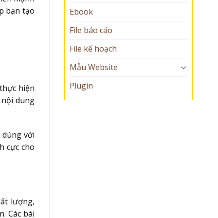
úp bạn tạo
Ebook
File báo cáo
File kế hoạch
Mẫu Website
Plugin
thực hiện
a nội dung
i dùng với
ch cực cho
hất lượng,
n. Các bài