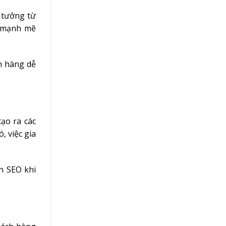
 tưởng từ
u mạnh mẽ
h hàng dễ
tạo ra các
, việc gia
ện SEO khi