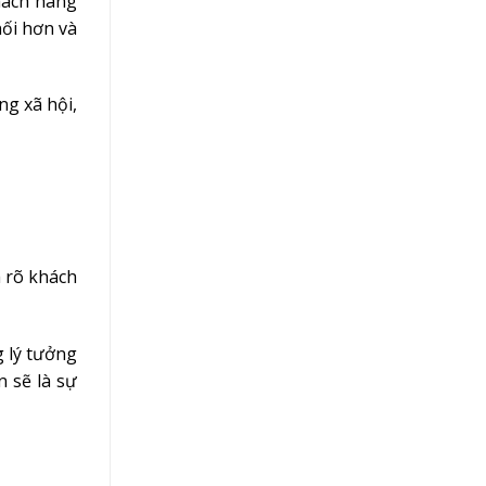
khách hàng
nối hơn và
ng xã hội,
h rõ khách
 lý tưởng
 sẽ là sự