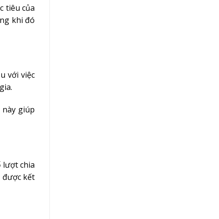
c tiêu của
ong khi đó
u với việc
gia.
u này giúp
 lượt chia
t được kết