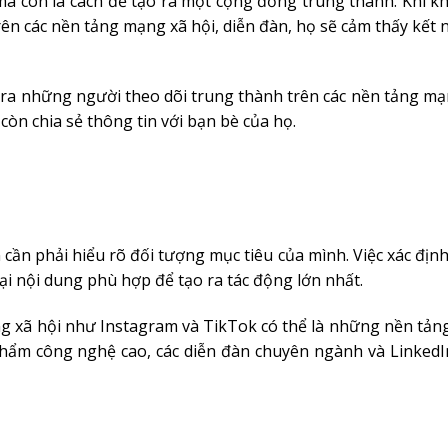
mà còn là cách để tạo ra một cộng đồng trung thành. Khi 
ên các nền tảng mạng xã hội, diễn đàn, họ sẽ cảm thấy kết 
o ra những người theo dõi trung thành trên các nền tảng mạ
òn chia sẻ thông tin với bạn bè của họ.
 cần phải hiểu rõ đối tượng mục tiêu của mình. Việc xác địn
i nội dung phù hợp để tạo ra tác động lớn nhất.
 xã hội như Instagram và TikTok có thể là những nền tảng
phẩm công nghệ cao, các diễn đàn chuyên ngành và LinkedIn