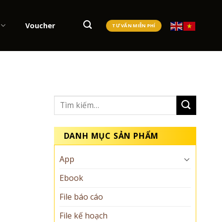
Voucher
TƯ VẤN MIỄN PHÍ
DANH MỤC SẢN PHẨM
App
Ebook
File báo cáo
File kế hoạch