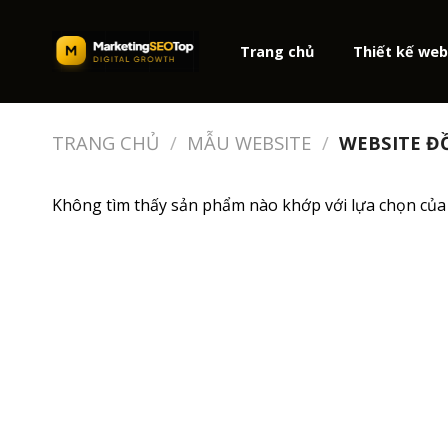
Skip
to
Trang chủ
Thiết kế we
content
TRANG CHỦ
/
MẪU WEBSITE
/
WEBSITE ĐỒ
Không tìm thấy sản phẩm nào khớp với lựa chọn của