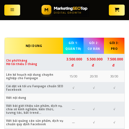
Skip
to
content
GÓI 1:
GÓI 2:
GÓI 3:
NỘI DUNG
QUẢN TRỊ
CƠ BẢN
PRO
3.500.000
5.500.000
7.500.000
Chi phí/tháng
HĐ tối thiểu 3 tháng
đ
đ
đ
Lên kế hoạch nội dung chuyên
15/30
20/30
30/30
nghiệp cho Fanpage
Cài đặt và tối ưu Fanpage chuẩn SEO
√
√
√
Facebook
Viết nội dung
Viết bài giới thiệu sản phẩm, dịch vụ,
chia sẽ kinh nghiệm, kiến thức,
—
√
√
tương tác, bắt trend…
Viết bải quảng cáo sản phẩm, dịch vụ
—
√
√
chuẩn quy định Facebook