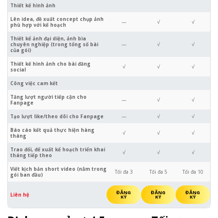
Thiết kế hình ảnh
Lên idea, đề xuất concept chụp ảnh
—
√
√
phù hợp với kế hoạch
Thiết kể ảnh đại diện, ảnh bìa
chuyên nghiệp (trong tổng số bài
—
√
√
của gói)
Thiết kế hình ảnh cho bài đăng
√
√
√
social
Công việc cam kết
Tăng lượt người tiếp cận cho
—
√
√
Fanpage
Tạo lượt like/theo dõi cho Fanpage
—
√
√
Báo cáo kết quả thực hiện hàng
√
√
√
tháng
Trao đổi, để xuất kể hoạch triển khai
√
√
√
tháng tiếp theo
Viết kịch bản short video (nằm trong
Tối đa 3
Tối đa 5
Tối đa 10
gói ban đầu)
ĐĂNG
ĐĂNG
ĐĂNG
Liên hệ
KÝ
KÝ
KÝ