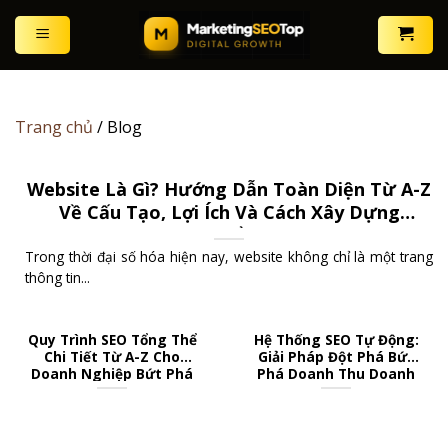
Skip
to
content
Trang chủ
/
Blog
Website Là Gì? Hướng Dẫn Toàn Diện Từ A-Z
Về Cấu Tạo, Lợi Ích Và Cách Xây Dựng
Website Chuẩn SEO 2026
Trong thời đại số hóa hiện nay, website không chỉ là một trang
thông tin...
Quy Trình SEO Tổng Thể
Hệ Thống SEO Tự Động:
Chi Tiết Từ A-Z Cho
Giải Pháp Đột Phá Bứt
Doanh Nghiệp Bứt Phá
Phá Doanh Thu Doanh
Doanh Thu
Nghiệp