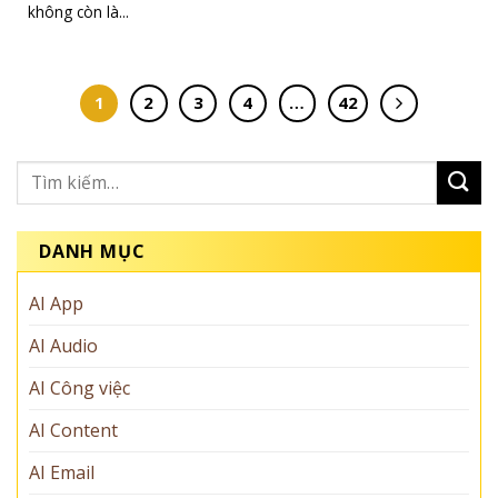
không còn là...
1
2
3
4
…
42
DANH MỤC
AI App
AI Audio
AI Công việc
AI Content
AI Email