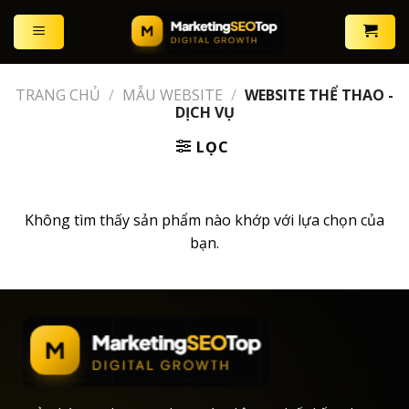
Skip
to
content
TRANG CHỦ
/
MẪU WEBSITE
/
WEBSITE THỂ THAO -
DỊCH VỤ
LỌC
Không tìm thấy sản phẩm nào khớp với lựa chọn của
bạn.