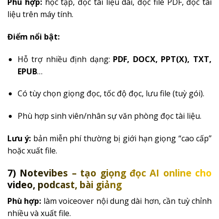
Phù hợp:
học tập, đọc tài liệu dài, đọc file PDF, đọc tài
liệu trên máy tính.
Điểm nổi bật:
Hỗ trợ nhiều định dạng:
PDF, DOCX, PPT(X), TXT,
EPUB
…
Có tùy chọn giọng đọc, tốc độ đọc, lưu file (tuỳ gói).
Phù hợp sinh viên/nhân sự văn phòng đọc tài liệu.
Lưu ý:
bản miễn phí thường bị giới hạn giọng “cao cấp”
hoặc xuất file.
7) Notevibes – tạo giọng đọc AI online cho
video, podcast, bài giảng
Phù hợp:
làm voiceover nội dung dài hơn, cần tuỳ chỉnh
nhiều và xuất file.