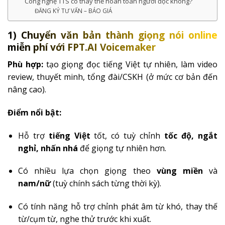
Công nghệ TTS có thay thế hoàn toàn người đọc không?
ĐĂNG KÝ TƯ VẤN – BÁO GIÁ
1) Chuyển văn bản thành giọng nói online
miễn phí với FPT.AI Voicemaker
Phù hợp:
tạo giọng đọc tiếng Việt tự nhiên, làm video
review, thuyết minh, tổng đài/CSKH (ở mức cơ bản đến
nâng cao).
Điểm nổi bật:
Hỗ trợ
tiếng Việt
tốt, có tuỳ chỉnh
tốc độ, ngắt
nghỉ, nhấn nhá
để giọng tự nhiên hơn.
Có nhiều lựa chọn giọng theo
vùng miền
và
nam/nữ
(tuỳ chính sách từng thời kỳ).
Có tính năng hỗ trợ chỉnh phát âm từ khó, thay thế
từ/cụm từ, nghe thử trước khi xuất.