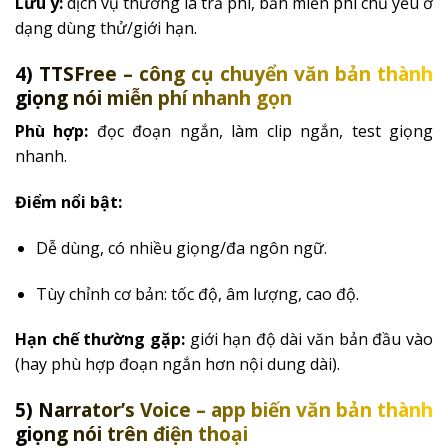
Lưu ý:
dịch vụ thường là trả phí, bản miễn phí chủ yếu ở
dạng dùng thử/giới hạn.
4) TTSFree – công cụ chuyển văn bản thành
giọng nói miễn phí nhanh gọn
Phù hợp:
đọc đoạn ngắn, làm clip ngắn, test giọng
nhanh.
Điểm nổi bật:
Dễ dùng, có nhiều giọng/đa ngôn ngữ.
Tùy chỉnh cơ bản: tốc độ, âm lượng, cao độ.
Hạn chế thường gặp:
giới hạn độ dài văn bản đầu vào
(hay phù hợp đoạn ngắn hơn nội dung dài).
5) Narrator’s Voice – app biến văn bản thành
giọng nói trên điện thoại