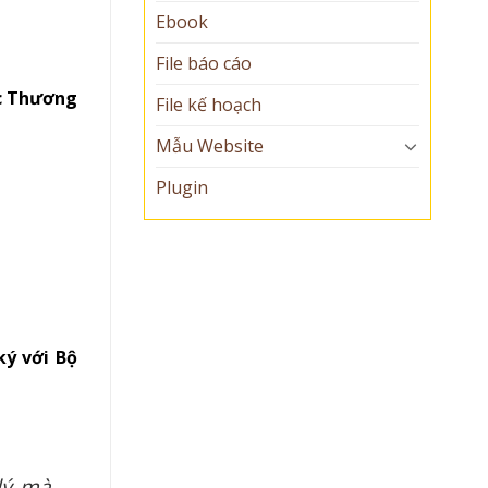
Ebook
File báo cáo
c Thương
File kế hoạch
Mẫu Website
Plugin
ký với Bộ
lý mà