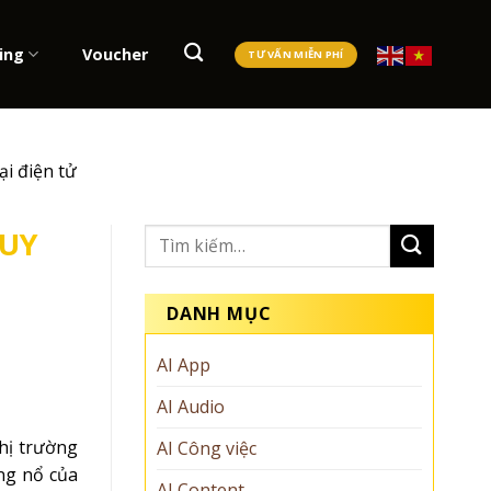
ing
Voucher
TƯ VẤN MIỄN PHÍ
i điện tử
QUY
DANH MỤC
AI App
AI Audio
hị trường
AI Công việc
ng nổ của
AI Content