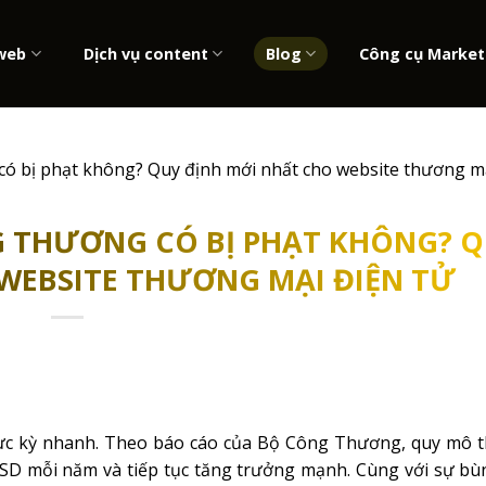
 web
Dịch vụ content
Blog
Công cụ Market
 bị phạt không? Quy định mới nhất cho website thương mạ
 THƯƠNG CÓ BỊ PHẠT KHÔNG? 
WEBSITE THƯƠNG MẠI ĐIỆN TỬ
cực kỳ nhanh. Theo báo cáo của Bộ Công Thương, quy mô t
USD mỗi năm và tiếp tục tăng trưởng mạnh. Cùng với sự bù