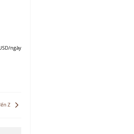
 USD/ngày
 đến Z