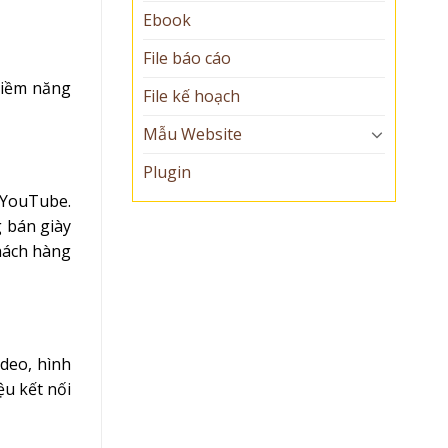
Ebook
File báo cáo
 tiềm năng
File kế hoạch
Mẫu Website
Plugin
 YouTube.
g bán giày
khách hàng
deo, hình
ệu kết nối