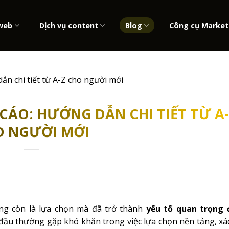
 web
Dịch vụ content
Blog
Công cụ Market
ẫn chi tiết từ A-Z cho người mới
ÁO: HƯỚNG DẪN CHI TIẾT TỪ A-
O NGƯỜI MỚI
ông còn là lựa chọn mà đã trở thành
yếu tố quan trọng 
 đầu thường gặp khó khăn trong việc lựa chọn nền tảng, xá