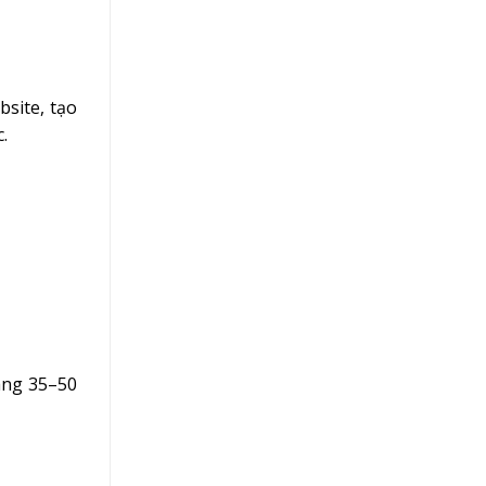
bsite, tạo
.
àng 35–50