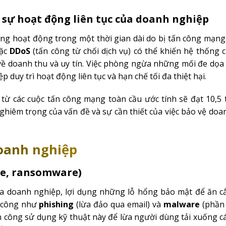
sự hoạt động liên tục của doanh nghiệp
g hoạt động trong một thời gian dài do bị tấn công mạng.
oặc
DDoS
(tấn công từ chối dịch vụ) có thể khiến hệ thống 
 về doanh thu và uy tín. Việc phòng ngừa những mối đe dọa
duy trì hoạt động liên tục và hạn chế tối đa thiệt hại.
ại từ các cuộc tấn công mạng toàn cầu ước tính sẽ đạt 10,5
hiêm trọng của vấn đề và sự cần thiết của việc bảo vệ do
doanh nghiệp
re, ransomware)
a doanh nghiệp, lợi dụng những lỗ hổng bảo mật để ăn cắ
n công như
phishing
(lừa đảo qua email) và
malware
(phần
 công sử dụng kỹ thuật này để lừa người dùng tải xuống c