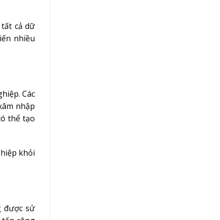
tất cả dữ
hiến nhiều
ghiệp. Các
u xâm nhập
ó thể tạo
ghiệp khỏi
g được sử