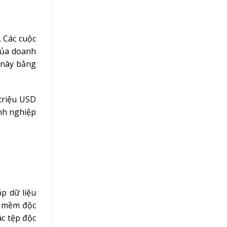
 Các cuộc
của doanh
 này bằng
 triệu USD
anh nghiệp
p dữ liệu
 mềm độc
ác tệp độc