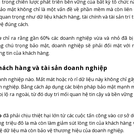
trong chiến lược phát triển bền vững của bất kỳ tổ chức n
bảo mật không chỉ là một vấn đề về phần mềm mà còn liên
uan trọng như dữ liệu khách hàng, tài chính và tài sản trí 
vệ đúng cách.
a
chỉ ra rằng gần 60% các doanh nghiệp vừa và nhỏ đã bị
g chú trọng bảo mật, doanh nghiệp sẽ phải đối mặt với rủ
ng tin của khách hàng.
khách hàng và tài sản doanh nghiệp
anh nghiệp nào. Mất mát hoặc rò rỉ dữ liệu này không chỉ gâ
h nghiệp. Bằng cách áp dụng các biện pháp bảo mật mạnh m
 lộ ra ngoài, từ đó duy trì mối quan hệ tin cậy và bền vững
o
đã phải chịu thiệt hại lớn từ các cuộc tấn công vào cơ sở d
g triệu đô la mà còn làm giảm sút lòng tin của khách hàng v
ệ dữ liệu mà còn bảo vệ thương hiệu của doanh nghiệp.