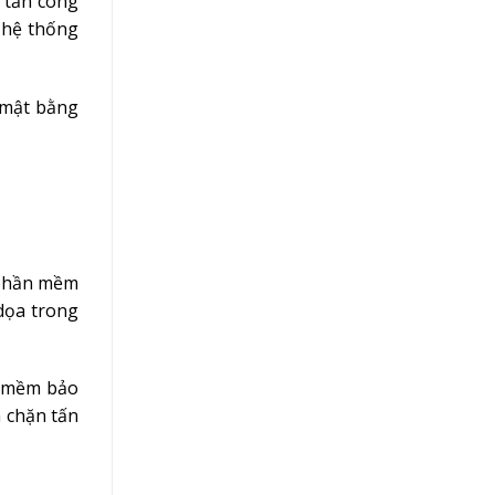
ẻ tấn công
 hệ thống
 mật bằng
 phần mềm
dọa trong
n mềm bảo
n chặn tấn