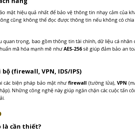
hách hàng
o mật hiệu quả nhất để bảo vệ thông tin nhạy cảm của kh
ấn công cũng không thể đọc được thông tin nếu không có chìa
 quan trọng, bao gồm thông tin tài chính, dữ liệu cá nhân
êu chuẩn mã hóa mạnh mẽ như
AES-256
sẽ giúp đảm bảo an to
bộ (firewall, VPN, IDS/IPS)
ai các biện pháp bảo mật như
firewall
(tường lửa),
VPN
(mạ
hập). Những công nghệ này giúp ngăn chặn các cuộc tấn cô
ải.
p
là cần thiết?