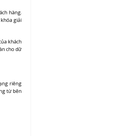
ách hàng.
 khóa giải
 của khách
àn cho dữ
ng riêng
ng từ bên