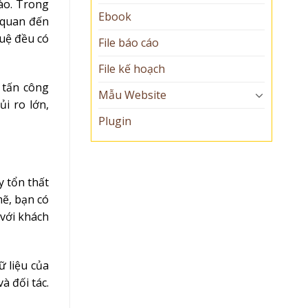
ào. Trong
Ebook
 quan đến
tuệ đều có
File báo cáo
File kế hoạch
 tấn công
Mẫu Website
i ro lớn,
Plugin
y tổn thất
ẽ, bạn có
 với khách
ữ liệu của
à đối tác.