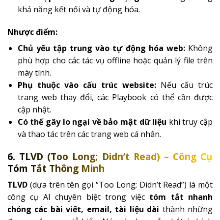
khả năng kết nối và tự động hóa.
Nhược điểm:
Chủ yếu tập trung vào tự động hóa web:
Không
phù hợp cho các tác vụ offline hoặc quản lý file trên
máy tính.
Phụ thuộc vào cấu trúc website:
Nếu cấu trúc
trang web thay đổi, các Playbook có thể cần được
cập nhật.
Có thể gây lo ngại về bảo mật dữ liệu
khi truy cập
và thao tác trên các trang web cá nhân.
6. TLVD (Too Long; Didn’t Read) – Công Cụ
Tóm Tắt Thông Minh
TLVD
(dựa trên tên gọi “Too Long; Didn’t Read”) là một
công cụ AI chuyên biệt trong việc
tóm tắt nhanh
chóng các bài viết, email, tài liệu dài
thành những