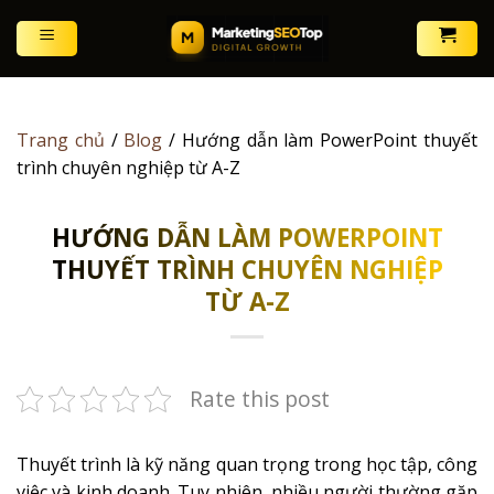
Skip
to
content
Trang chủ
/
Blog
/
Hướng dẫn làm PowerPoint thuyết
trình chuyên nghiệp từ A-Z
HƯỚNG DẪN LÀM POWERPOINT
THUYẾT TRÌNH CHUYÊN NGHIỆP
TỪ A-Z
Rate this post
Thuyết trình là kỹ năng quan trọng trong học tập, công
việc và kinh doanh. Tuy nhiên, nhiều người thường gặp