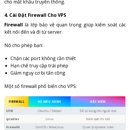
cho mật khẩu truyền thống.
4. Cài Đặt Firewall Cho VPS
Firewall
là lớp bảo vệ quan trọng giúp kiểm soát các
kết nối đến và đi từ server.
Nó cho phép bạn:
Chặn các port không cần thiết
Hạn chế truy cập trái phép
Giảm nguy cơ bị tấn công
Một số firewall phổ biến cho VPS:
FIREWALL
HỆ ĐIỀU HÀNH
ĐẶC ĐIỂM
UFW
Ubuntu / Debian
Dễ sử dụng cho người mới
iptables
Linux
Kiểm soát chi tiết
firewalld
CentOS / AlmaLinux
Quản lý dynamic rules