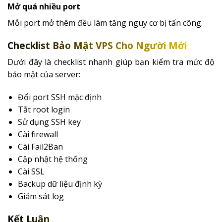
Mở quá nhiều port
Mỗi port mở thêm đều làm tăng nguy cơ bị tấn công.
Checklist Bảo Mật VPS Cho Người Mới
Dưới đây là checklist nhanh giúp bạn kiểm tra mức độ
bảo mật của server:
Đổi port SSH mặc định
Tắt root login
Sử dụng SSH key
Cài firewall
Cài Fail2Ban
Cập nhật hệ thống
Cài SSL
Backup dữ liệu định kỳ
Giám sát log
Kết Luận