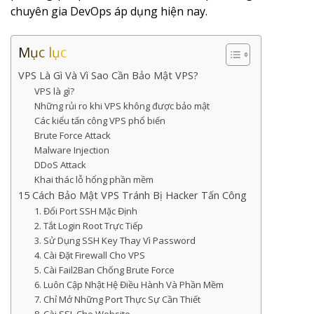
chuyên gia DevOps áp dụng hiện nay.
Mục lục
VPS Là Gì Và Vì Sao Cần Bảo Mật VPS?
VPS là gì?
Những rủi ro khi VPS không được bảo mật
Các kiểu tấn công VPS phổ biến
Brute Force Attack
Malware Injection
DDoS Attack
Khai thác lỗ hổng phần mềm
15 Cách Bảo Mật VPS Tránh Bị Hacker Tấn Công
1. Đổi Port SSH Mặc Định
2. Tắt Login Root Trực Tiếp
3. Sử Dụng SSH Key Thay Vì Password
4. Cài Đặt Firewall Cho VPS
5. Cài Fail2Ban Chống Brute Force
6. Luôn Cập Nhật Hệ Điều Hành Và Phần Mềm
7. Chỉ Mở Những Port Thực Sự Cần Thiết