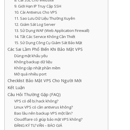
8. Cài SSL Cho Website
9. Giới Hạn IP Truy Cập SSH
10. Cài Antivirus Cho VPS
11. Sao Lưu Dữ Liệu Thường Xuyên
12. Giám Sát Log Server
13. Sử Dụng WAF (Web Application Firewall)
14. Tắt Các Service Không Cần Thiết
15. Sử Dụng Công Cụ Giám Sát Bảo Mật
Các Sai Lầm Phổ Biến Khi Bảo Mật VPS
Dùng mật khẩu yếu
Không backup dữ liệu
Không cập nhật phần mềm
Mở quá nhiều port
Checklist Bảo Mật VPS Cho Người Mới
Kết Luận
Câu Hỏi Thường Gặp (FAQ)
VPS có dễ bị hack không?
Linux VPS có cần antivirus không?
Bao lâu nên backup VPS một lần?
Cloudflare có giúp bảo mật VPS không?
ĐĂNG KÝ TƯ VẤN – BÁO GIÁ