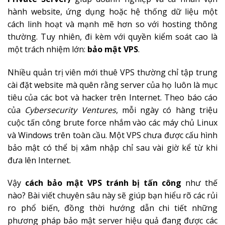
hành website, ứng dụng hoặc hệ thống dữ liệu một
cách linh hoạt và mạnh mẽ hơn so với hosting thông
thường. Tuy nhiên, đi kèm với quyền kiểm soát cao là
một trách nhiệm lớn:
bảo mật VPS
.
Nhiều quản trị viên mới thuê VPS thường chỉ tập trung
cài đặt website mà quên rằng server của họ luôn là mục
tiêu của các bot và hacker trên Internet. Theo báo cáo
của
Cybersecurity Ventures
, mỗi ngày có hàng triệu
cuộc tấn công brute force nhắm vào các máy chủ Linux
và Windows trên toàn cầu. Một VPS chưa được cấu hình
bảo mật có thể bị xâm nhập chỉ sau vài giờ kể từ khi
đưa lên Internet.
Vậy
cách bảo mật VPS tránh bị tấn công
như thế
nào? Bài viết chuyên sâu này sẽ giúp bạn hiểu rõ các rủi
ro phổ biến, đồng thời hướng dẫn chi tiết những
phương pháp bảo mật server hiệu quả đang được các