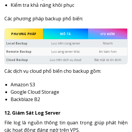
Kiểm tra khả năng khôi phục
Các phương pháp backup phổ biến:
PHƯƠNG PHÁP
MÔ TẢ
ƯU ĐIỂM
Local Backup
Lưu trên cùng server
Nhanh
Remote Backup
Lưu sang server khác
An toàn hơn
Cloud Backup
Lưu trên dịch vụ cloud
Bảo mật và ổn định
Các dịch vụ cloud phổ biến cho backup gồm:
Amazon S3
Google Cloud Storage
Backblaze B2
12. Giám Sát Log Server
File log là nguồn thông tin quan trọng giúp phát hiện
các hoạt động đáng ngờ trên VPS.