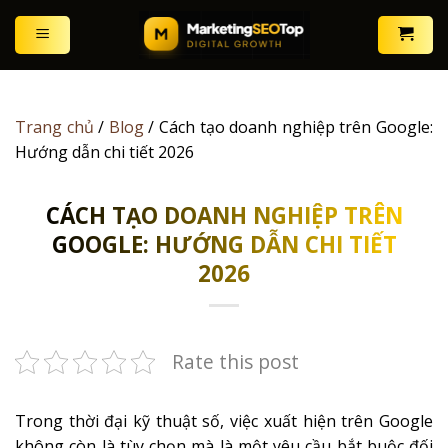
Skip
to
content
Trang chủ
/
Blog
/
Cách tạo doanh nghiệp trên Google:
Hướng dẫn chi tiết 2026
CÁCH TẠO DOANH NGHIỆP TRÊN
GOOGLE: HƯỚNG DẪN CHI TIẾT
2026
Rate this post
Trong thời đại kỹ thuật số, việc xuất hiện trên Google
không còn là tùy chọn mà là một yêu cầu bắt buộc đối