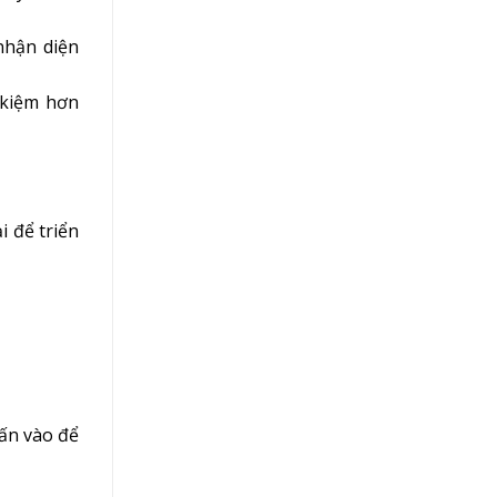
nhận diện
 kiệm hơn
i để triển
hấn vào để