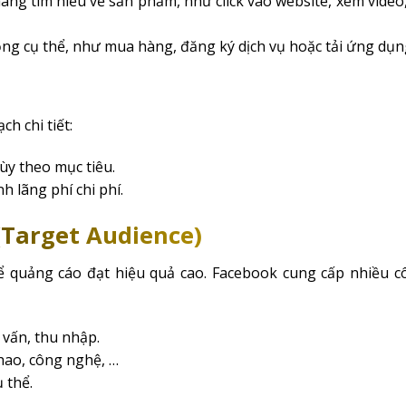
ng tìm hiểu về sản phẩm, như click vào website, xem video
ng cụ thể, như mua hàng, đăng ký dịch vụ hoặc tải ứng dụn
h chi tiết:
ùy theo mục tiêu.
h lãng phí chi phí.
(Target Audience)
để quảng cáo đạt hiệu quả cao. Facebook cung cấp nhiều c
c vấn, thu nhập.
hao, công nghệ, …
 thể.