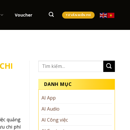
Voucher
TƯ VẤN MIỄN PHÍ
CHI
DANH MỤC
AI App
AI Audio
Việc quảng
AI Công việc
u chi phí