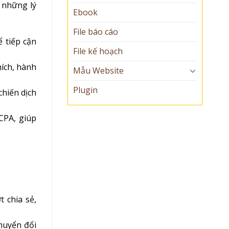
à những lý
Ebook
File báo cáo
 tiếp cận
File kế hoạch
hích, hành
Mẫu Website
Plugin
chiến dịch
CPA, giúp
 chia sẻ,
chuyển đổi