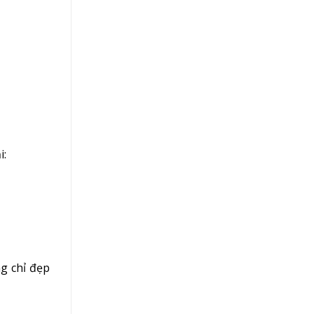
i:
g chỉ đẹp