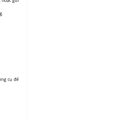
, hoặc gửi
g.
ông cụ để