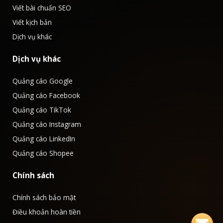
Viết bài chuẩn SEO
Viết kịch bản
Dịch vụ khác
Dịch vụ khác
Quảng cáo Google
Quảng cáo Facebook
Quảng cáo TikTok
Quảng cáo Instagram
Quảng cáo LinkedIn
Quảng cáo Shopee
Chính sách
Chính sách bảo mật
Điều khoản hoàn tiền