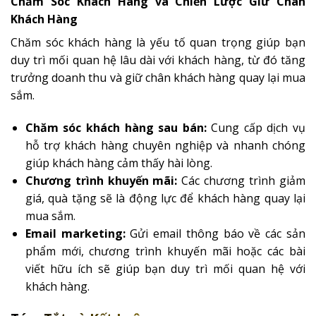
Chăm Sóc Khách Hàng và Chiến Lược Giữ Chân
Khách Hàng
Chăm sóc khách hàng là yếu tố quan trọng giúp bạn
duy trì mối quan hệ lâu dài với khách hàng, từ đó tăng
trưởng doanh thu và giữ chân khách hàng quay lại mua
sắm.
Chăm sóc khách hàng sau bán:
Cung cấp dịch vụ
hỗ trợ khách hàng chuyên nghiệp và nhanh chóng
giúp khách hàng cảm thấy hài lòng.
Chương trình khuyến mãi:
Các chương trình giảm
giá, quà tặng sẽ là động lực để khách hàng quay lại
mua sắm.
Email marketing:
Gửi email thông báo về các sản
phẩm mới, chương trình khuyến mãi hoặc các bài
viết hữu ích sẽ giúp bạn duy trì mối quan hệ với
khách hàng.