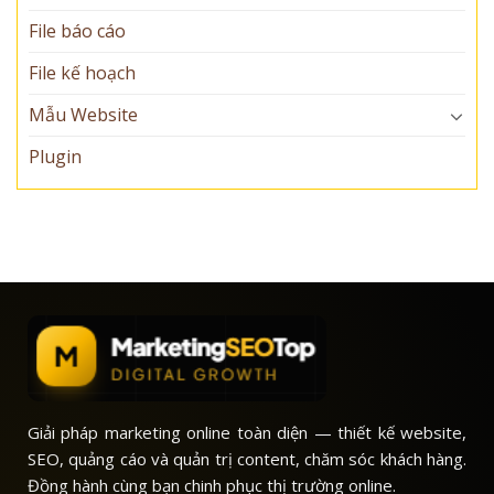
File báo cáo
File kế hoạch
Mẫu Website
Plugin
Giải pháp marketing online toàn diện — thiết kế website,
SEO, quảng cáo và quản trị content, chăm sóc khách hàng.
Đồng hành cùng bạn chinh phục thị trường online.