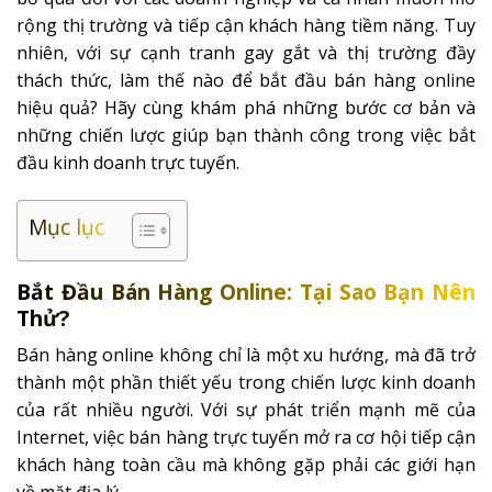
rộng thị trường và tiếp cận khách hàng tiềm năng. Tuy
nhiên, với sự cạnh tranh gay gắt và thị trường đầy
thách thức, làm thế nào để bắt đầu bán hàng online
hiệu quả? Hãy cùng khám phá những bước cơ bản và
những chiến lược giúp bạn thành công trong việc bắt
đầu kinh doanh trực tuyến.
Mục lục
Bắt Đầu Bán Hàng Online: Tại Sao Bạn Nên
Thử?
Bán hàng online không chỉ là một xu hướng, mà đã trở
thành một phần thiết yếu trong chiến lược kinh doanh
của rất nhiều người. Với sự phát triển mạnh mẽ của
Internet, việc bán hàng trực tuyến mở ra cơ hội tiếp cận
khách hàng toàn cầu mà không gặp phải các giới hạn