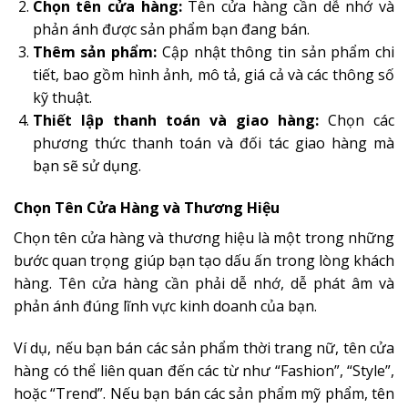
Chọn tên cửa hàng:
Tên cửa hàng cần dễ nhớ và
phản ánh được sản phẩm bạn đang bán.
Thêm sản phẩm:
Cập nhật thông tin sản phẩm chi
tiết, bao gồm hình ảnh, mô tả, giá cả và các thông số
kỹ thuật.
Thiết lập thanh toán và giao hàng:
Chọn các
phương thức thanh toán và đối tác giao hàng mà
bạn sẽ sử dụng.
Chọn Tên Cửa Hàng và Thương Hiệu
Chọn tên cửa hàng và thương hiệu là một trong những
bước quan trọng giúp bạn tạo dấu ấn trong lòng khách
hàng. Tên cửa hàng cần phải dễ nhớ, dễ phát âm và
phản ánh đúng lĩnh vực kinh doanh của bạn.
Ví dụ, nếu bạn bán các sản phẩm thời trang nữ, tên cửa
hàng có thể liên quan đến các từ như “Fashion”, “Style”,
hoặc “Trend”. Nếu bạn bán các sản phẩm mỹ phẩm, tên