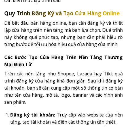
cần kiến thức lập trình sâu.
Quy Trình Đăng Ký và Tạo Cửa Hàng Online
Để bắt đầu bán hàng online, bạn cần đăng ký và thiết
lập cửa hàng trên nền tảng mà bạn lựa chọn. Quá trình
này không quá phức tạp, nhưng bạn cần phải hiểu rõ
từng bước để tối ưu hóa hiệu quả cửa hàng của mình.
Các Bước Tạo Cửa Hàng Trên Nền Tảng Thương
Mại Điện Tử
Trên các nền tảng như Shopee, Lazada hay Tiki, quá
trình đăng ký cửa hàng khá đơn giản. Sau khi đăng ký
tài khoản, bạn sẽ cần cung cấp một số thông tin cơ bản
như tên cửa hàng, mô tả, logo, banner và các hình ảnh
sản phẩm.
Đăng ký tài khoản:
Truy cập vào website của nền
tảng, tạo tài khoản và điền các thông tin cần thiết.