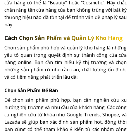
cửa hàng có thể là “Beauty” hoặc “Cosmetic”. Hãy chắc
chắn rằng tên cửa hàng của bạn không trùng với bất kỳ
thương hiệu nào đã tồn tại để tránh vấn đề pháp lý sau
này.
Cách Chọn Sản Phẩm và Quản Lý Kho Hàng
Chọn sản phẩm phù hợp và quản lý kho hàng là những
yếu tố quan trọng quyết định sự thành công của cửa
hàng online. Bạn cần tìm hiểu kỹ thị trường và chọn
những sản phẩm có nhu cầu cao, chất lượng ổn định,
và có tiềm năng phát triển lâu dài.
Chọn Sản Phẩm Để Bán
Để chọn sản phẩm phù hợp, bạn cần nghiên cứu xu
hướng thị trường và nhu cầu của khách hàng. Các công
cụ nghiên cứu từ khóa như Google Trends, Shopee, và
Lazada sẽ giúp bạn xác định sản phẩm hot, đồng thời
bạn cũng có thể tham khảo ý kiến từ các nhóm cộng