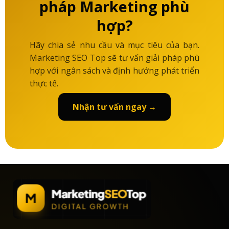
pháp Marketing phù
hợp?
Hãy chia sẻ nhu cầu và mục tiêu của bạn.
Marketing SEO Top sẽ tư vấn giải pháp phù
hợp với ngân sách và định hướng phát triển
thực tế.
Nhận tư vấn ngay →